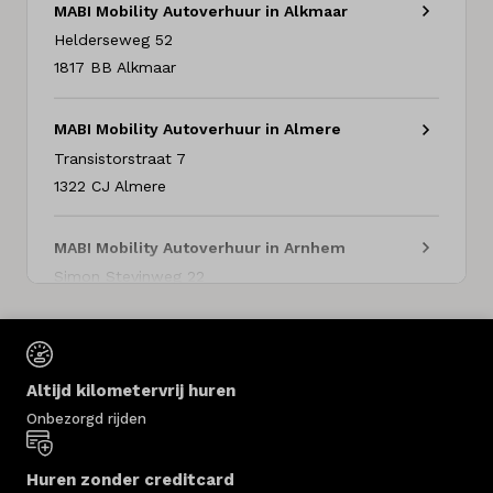
MABI Mobility Autoverhuur in Alkmaar
Helderseweg
52
1817 BB
Alkmaar
MABI Mobility Autoverhuur in Almere
Transistorstraat
7
1322 CJ
Almere
MABI Mobility Autoverhuur in Arnhem
Simon Stevinweg
22
6827 BT
Arnhem
MABI Mobility Autoverhuur in Amersfoort
Altijd kilometervrij huren
Ruimtevaart
30
Onbezorgd rijden
3824 MX
Amersfoort
Huren zonder creditcard
MABI Mobility Autoverhuur in Amsterdam