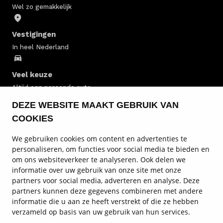
West
Wel zo gemakkelijk
Radarweg
8
1042 AA
Amsterdam West
Vestigingen
In heel Nederland
MABI Mobility Autoverhuur in Amsterdam
Zuidoost
Veel keuze
Keienbergweg
30-32
Altijd een passende auto
1101 GB
Amsterdam Zuidoost
DEZE WEBSITE MAAKT GEBRUIK VAN
Personenauto huren
COOKIES
MABI Mobility Autoverhuur in Breda
Belcrumweg
5-7
Personenbus huren
We gebruiken cookies om content en advertenties te
4815 HA
Breda
personaliseren, om functies voor social media te bieden en
om ons websiteverkeer te analyseren. Ook delen we
Bestelwagen huren
informatie over uw gebruik van onze site met onze
MABI Mobility Autoverhuur in Den Bosch
partners voor social media, adverteren en analyse. Deze
Informatie over autoverhuur
Zandzuigerstraat
13a
partners kunnen deze gegevens combineren met andere
5222 AH
Den Bosch
informatie die u aan ze heeft verstrekt of die ze hebben
Autoverhuur vestigingen
verzameld op basis van uw gebruik van hun services.