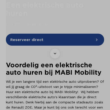
Een elektrische auto
Vestigingen
huren
Klantenservice
2
Huur CO
-neutraal vervoer.
Reserveer direct
Mijn account
Vacatures
Voordelig een elektrische
Vestigingen
auto huren bij MABI Mobility
Merken
Wil je een langere tijd een elektrische auto uitproberen? Of
2
wil jij graag de CO
-uitstoot van je tripje minimaliseren?
Diensten
Huur een elektrische auto bij MABI Mobility! Wij hebben
verschillende elektrische auto's klaarstaan die je direct
kunt huren. Denk hierbij aan de compacte stadsauto zoals
Over ons
de Renault ZOE. Maar je kunt bij ons ook terecht voor een