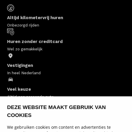
Altijd kilometervrij huren
Onbezorgd rijden
Huren zonder creditcard
Wel zo gemakkelijk
Vestigingen
In heel Nederland
Veel keuze
Altijd een passende auto
DEZE WEBSITE MAAKT GEBRUIK VAN
Personenauto huren
COOKIES
We gebruiken cookies om content en advertenties te
Personenbus huren