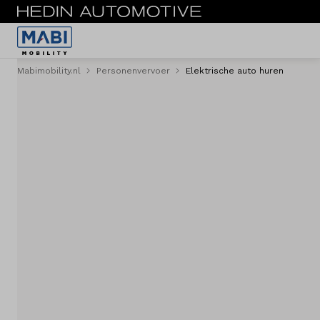
Mabimobility.nl
Personenvervoer
Elektrische auto huren
Menu
Reserveer direct
Personenvervoer
Personenbus
Bestelwagen
Acties
Shortlease
Zakelijk