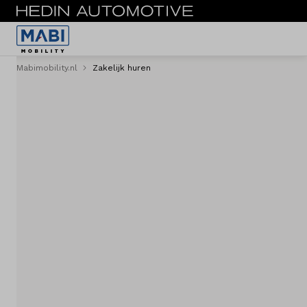
Mabimobility.nl
Zakelijk huren
Menu
Reserveer direct
Personenvervoer
Personenbus
Bestelwagen
Acties
Shortlease
Zakelijk