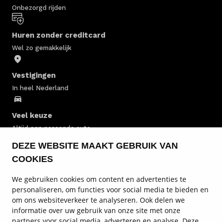
Onbezorgd rijden
Huren zonder creditcard
Wel zo gemakkelijk
Vestigingen
In heel Nederland
Veel keuze
Altijd een passende auto
DEZE WEBSITE MAAKT GEBRUIK VAN
Personenauto huren
COOKIES
Personenbus huren
We gebruiken cookies om content en advertenties te
personaliseren, om functies voor social media te bieden en
om ons websiteverkeer te analyseren. Ook delen we
Bestelwagen huren
informatie over uw gebruik van onze site met onze
partners voor social media, adverteren en analyse. Deze
Informatie over autoverhuur