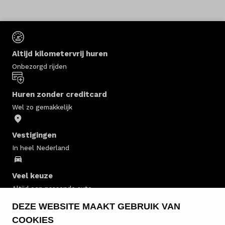
Altijd kilometervrij huren
Onbezorgd rijden
Huren zonder creditcard
Wel zo gemakkelijk
Vestigingen
In heel Nederland
Veel keuze
Altijd een passende auto
DEZE WEBSITE MAAKT GEBRUIK VAN
Personenauto huren
COOKIES