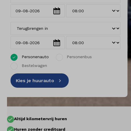
Vestigingen
Klantenservice
Mijn account
Personenauto
Personenbus
Bestelwagen
Vacatures
Kies je huurauto
Vestigingen
Merken
Diensten
Altijd kilometervrij huren
Over ons
Huren zonder creditcard