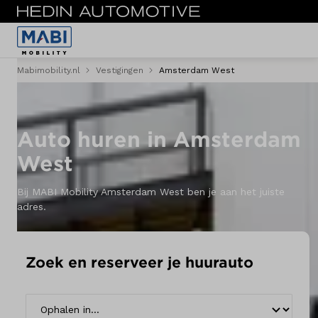
Mabimobility.nl
Vestigingen
Amsterdam West
Menu
Reserveer direct
Auto huren in Amsterdam
Personenvervoer
West
Personenbus
Bij MABI Mobility Amsterdam West ben je aan het juiste
adres.
Bestelwagen
Acties
Zoek en reserveer je huurauto
Shortlease
Zakelijk