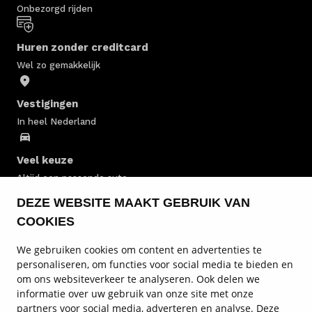
Onbezorgd rijden
Huren zonder creditcard
Wel zo gemakkelijk
Vestigingen
In heel Nederland
Veel keuze
Altijd een passende auto
DEZE WEBSITE MAAKT GEBRUIK VAN
Personenauto huren
COOKIES
We gebruiken cookies om content en advertenties te
Personenbus huren
personaliseren, om functies voor social media te bieden en
om ons websiteverkeer te analyseren. Ook delen we
Bestelwagen huren
informatie over uw gebruik van onze site met onze
partners voor social media, adverteren en analyse. Deze
Informatie over autoverhuur