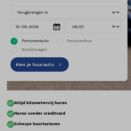
Vestigingen
Klantenservice
Personenauto
Personenbus
Bestelwagen
Mijn account
Kies je huurauto
Vacatures
Vestigingen
Merken
Altijd kilometervrij huren
Diensten
Huren zonder creditcard
Over ons
Scherpe huurtarieven