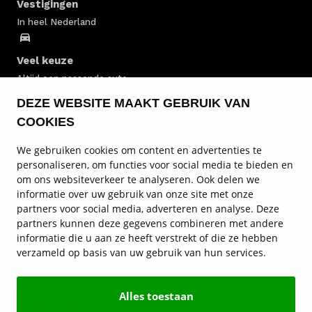
Vestigingen
In heel Nederland
Veel keuze
Altijd een passende auto
DEZE WEBSITE MAAKT GEBRUIK VAN
Personenauto huren
COOKIES
Personenbus huren
We gebruiken cookies om content en advertenties te
personaliseren, om functies voor social media te bieden en
om ons websiteverkeer te analyseren. Ook delen we
Bestelwagen huren
informatie over uw gebruik van onze site met onze
partners voor social media, adverteren en analyse. Deze
Informatie over autoverhuur
partners kunnen deze gegevens combineren met andere
informatie die u aan ze heeft verstrekt of die ze hebben
Autoverhuur vestigingen
verzameld op basis van uw gebruik van hun services.
Service en contact
Alles toestaan
© Hedin Mobility Group 2026
Privacy statement